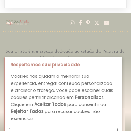
Sou Cristã
é um espaço dedicado ao estudo da Palavra de
Deus, com conteúdos bíblicos, devocionais, reflexões,
discipulado, dinâmicas, dicas de leituras, entre outros.
Respeitamos sua privacidade
Nosso propósito é fortalecer mulheres na fé, incentivar o
Cookies nos ajudam a melhorar sua
conhecimento das Escrituras e inspirar vidas que
experiência, entregar conteúdo personalizado
pratiquem o Ide com amor, sabedoria e para honra e
e analisar o tráfego. Você pode escolher quais
glória do Senhor.
cookies permitir clicando em
Personalizar
.
Clique em
Aceitar Todos
para consentir ou
Rejeitar Todos
para recusar cookies não
essenciais.
"Pois dele, por ele e para ele são todas as