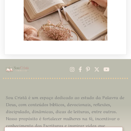
Sou Cristã
é um espaço dedicado ao estudo da Palavra de
Deus, com conteúdos bíblicos, devocionais, reflexões,
discipulado, dinâmicas, dicas de leituras, entre outros.
Nosso propósito é fortalecer mulheres na fé, incentivar o
conhecimento das Escrituras e inspirar vidas que