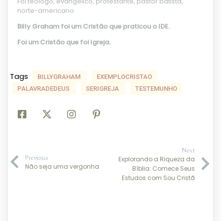
Foi teólogo, evangélico, protestante, pastor batista,
norte-americano.
Billy Graham foi um Cristão que praticou o IDE.
Foi um Cristão que foi Igreja.
Tags
BILLYGRAHAM
EXEMPLOCRISTAO
PALAVRADEDEUS
SERIGREJA
TESTEMUNHO
Next
Previous
Explorando a Riqueza da
Não seja uma vergonha
Bíblia: Comece Seus
Estudos com Sou Cristã