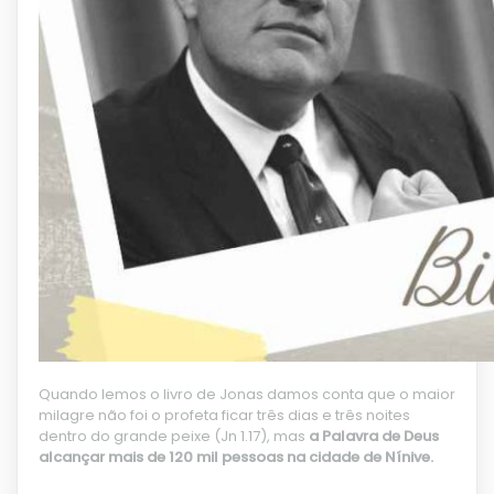
Quando
lemos o livro de Jonas damos conta que o maior
milagre não foi o profeta ficar três dias e três noites
dentro do grande peixe (Jn 1.17), mas
a Palavra de Deus
alcançar mais de 120 mil pessoas na cidade de Nínive.