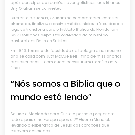
após participar de reuniões evangelísticas, aos 16 anos
Billy Graham se converteu.
Diferente de Jonas, Graham se comprometeu com seu
chamado, finalizou o ensino médio, iniciou a faculdade e
logo se transferiu para o Instituto Bíblico da Flórida, em
1937. Dois anos depois foi ordenado ao ministério
pastoral dos Batistas Sulistas.
Em 1943, termina da faculdade de teologia e no mesmo
ano se casa com Ruth McCue Bell – filha de missionários
presbiterianos – com quem constitui uma família de 5
filhos.
“Nós somos a Bíblia que o
mundo está lendo“
Se une a Mocidade para Cristo e passa a pregar em
todo o país e na Europa após a 2° Guerra Mundial,
levando a esperança de Jesus aos corações que
estavam desolados.