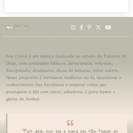
Sou Cristã
é um espaço dedicado ao estudo da Palavra de
Deus, com conteúdos bíblicos, devocionais, reflexões,
discipulado, dinâmicas, dicas de leituras, entre outros.
Nosso propósito é fortalecer mulheres na fé, incentivar o
conhecimento das Escrituras e inspirar vidas que
pratiquem o Ide com amor, sabedoria e para honra e
glória do Senhor.
"Pois dele, por ele e para ele são todas as