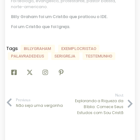
Foi teólogo, evangélico, protestante, pastor batista,
norte-americano.
Billy Graham foi um Cristão que praticou o IDE.
Foi um Cristão que foi Igreja.
Tags
BILLYGRAHAM
EXEMPLOCRISTAO
PALAVRADEDEUS
SERIGREJA
TESTEMUNHO
Next
Previous
Explorando a Riqueza da
Não seja uma vergonha
Bíblia: Comece Seus
Estudos com Sou Cristã