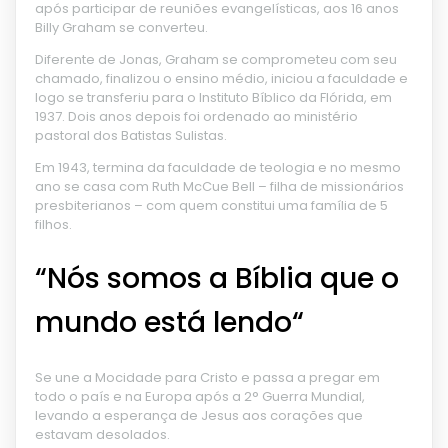
após participar de reuniões evangelísticas, aos 16 anos
Billy Graham se converteu.
Diferente de Jonas, Graham se comprometeu com seu
chamado, finalizou o ensino médio, iniciou a faculdade e
logo se transferiu para o Instituto Bíblico da Flórida, em
1937. Dois anos depois foi ordenado ao ministério
pastoral dos Batistas Sulistas.
Em 1943, termina da faculdade de teologia e no mesmo
ano se casa com Ruth McCue Bell – filha de missionários
presbiterianos – com quem constitui uma família de 5
filhos.
“Nós somos a Bíblia que o
mundo está lendo“
Se une a Mocidade para Cristo e passa a pregar em
todo o país e na Europa após a 2° Guerra Mundial,
levando a esperança de Jesus aos corações que
estavam desolados.