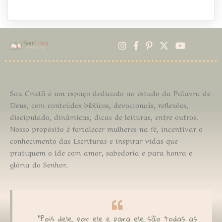
Sou Cristã
é um espaço dedicado ao estudo da Palavra de
Deus, com conteúdos bíblicos, devocionais, reflexões,
discipulado, dinâmicas, dicas de leituras, entre outros.
Nosso propósito é fortalecer mulheres na fé, incentivar o
conhecimento das Escrituras e inspirar vidas que
pratiquem o Ide com amor, sabedoria e para honra e
glória do Senhor.
"Pois dele, por ele e para ele são todas as