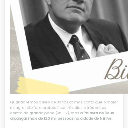
Quando
lemos o livro de Jonas damos conta que o maior
milagre não foi o profeta ficar três dias e três noites
dentro do grande peixe (Jn 1.17), mas
a Palavra de Deus
alcançar mais de 120 mil pessoas na cidade de Nínive.